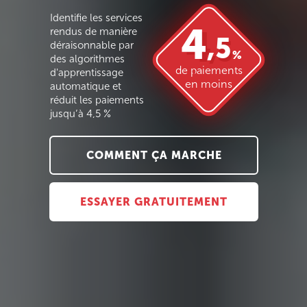
Identifie les services
4
4
rendus de manière
,5
,5
déraisonnable par
%
des algorithmes
de paiements
d'apprentissage
en moins
automatique et
réduit les paiements
jusqu’à 4,5 %
COMMENT ÇA MARCHE
ESSAYER GRATUITEMENT