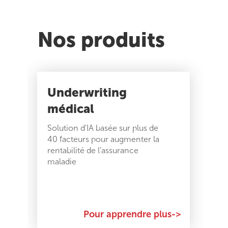
Nos produits
Underwriting
médical
s
Solution d'IA basée sur plus de
40 facteurs pour augmenter la
É
rentabilité de l'assurance
a
maladie
t
s
->
Pour apprendre plus->